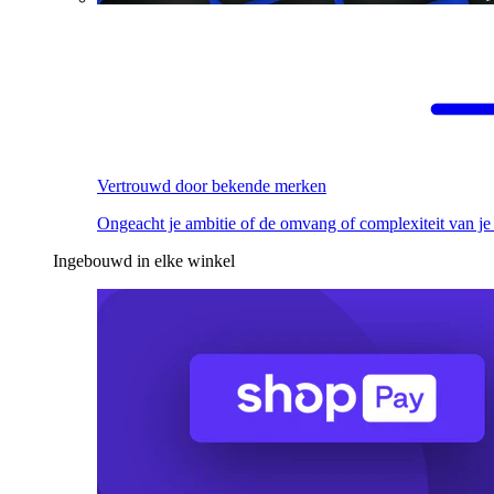
Vertrouwd door bekende merken
Ongeacht je ambitie of de omvang of complexiteit van je
Ingebouwd in elke winkel