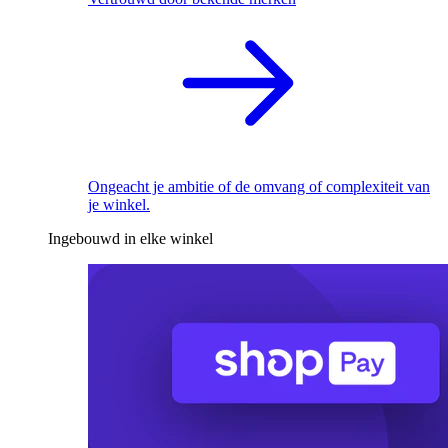
Ongeacht je ambitie of de omvang of complexiteit van
je winkel.
Ingebouwd in elke winkel