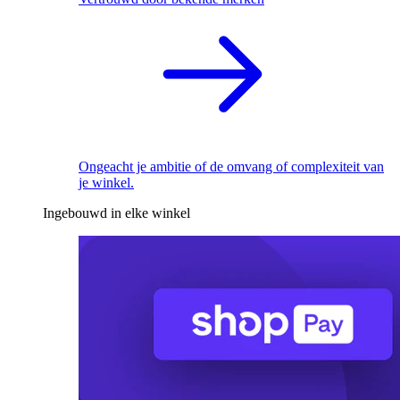
Ongeacht je ambitie of de omvang of complexiteit van
je winkel.
Ingebouwd in elke winkel