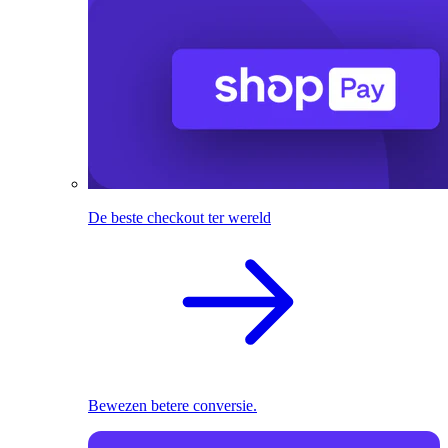
De beste checkout ter wereld
Bewezen betere conversie.