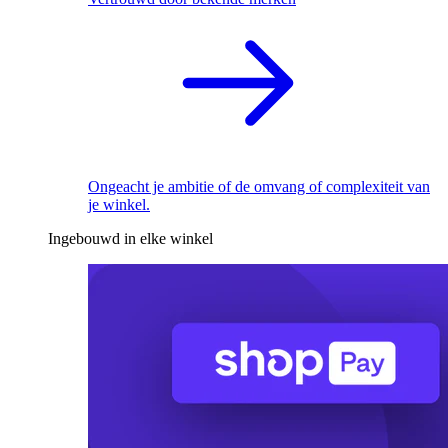
Ongeacht je ambitie of de omvang of complexiteit van
je winkel.
Ingebouwd in elke winkel