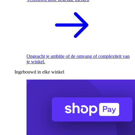
Ongeacht je ambitie of de omvang of complexiteit van
je winkel.
Ingebouwd in elke winkel