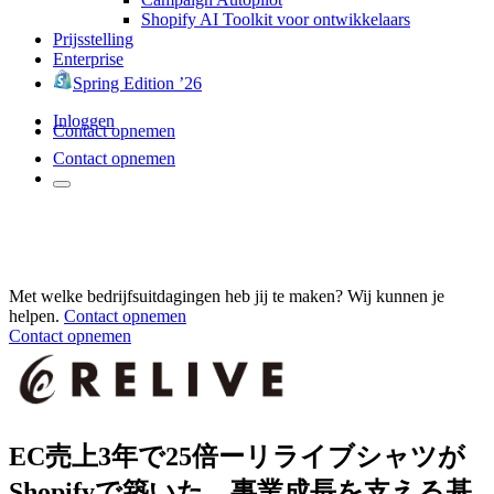
Shopify AI Toolkit voor ontwikkelaars
Prijsstelling
Enterprise
Spring Edition ’26
Inloggen
Contact opnemen
Contact opnemen
Met welke bedrijfsuitdagingen heb jij te maken? Wij kunnen je
helpen.
Contact opnemen
Contact opnemen
EC売上3年で25倍ーリライブシャツが
Shopifyで築いた、事業成長を支える基