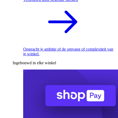
Ongeacht je ambitie of de omvang of complexiteit van
je winkel.
Ingebouwd in elke winkel