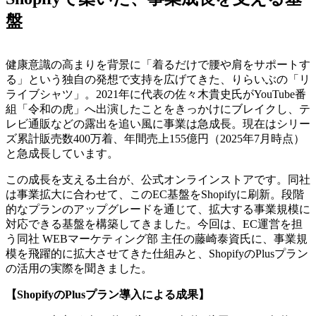
盤
健康意識の高まりを背景に「着るだけで腰や肩をサポートす
る」という独自の発想で支持を広げてきた、りらいぶの「リ
ライブシャツ」。2021年に代表の佐々木貴史氏がYouTube番
組「令和の虎」へ出演したことをきっかけにブレイクし、テ
レビ通販などの露出を追い風に事業は急成長。現在はシリー
ズ累計販売数400万着、年間売上155億円（2025年7月時点）
と急成長しています。
この成長を支える土台が、公式オンラインストアです。同社
は事業拡大に合わせて、このEC基盤をShopifyに刷新。段階
的なプランのアップグレードを通じて、拡大する事業規模に
対応できる基盤を構築してきました。今回は、EC運営を担
う同社 WEBマーケティング部 主任の藤崎泰資氏に、事業規
模を飛躍的に拡大させてきた仕組みと、ShopifyのPlusプラン
の活用の実際を聞きました。
【ShopifyのPlusプラン導入による成果】