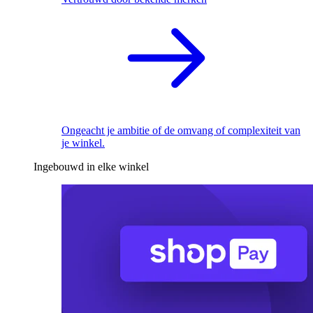
Ongeacht je ambitie of de omvang of complexiteit van
je winkel.
Ingebouwd in elke winkel