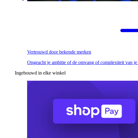
Vertrouwd door bekende merken
Ongeacht je ambitie of de omvang of complexiteit van je
Ingebouwd in elke winkel