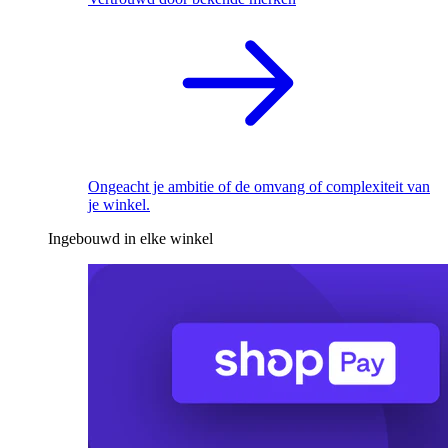
Ongeacht je ambitie of de omvang of complexiteit van
je winkel.
Ingebouwd in elke winkel