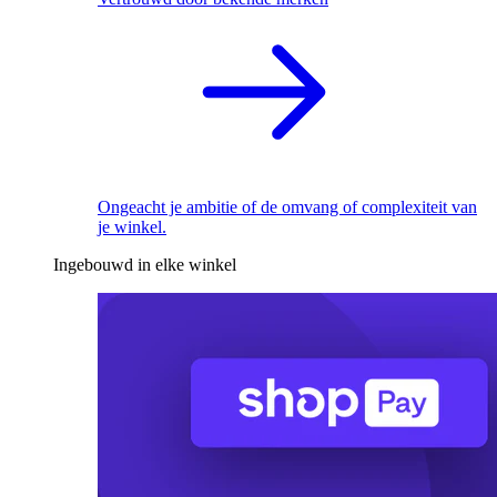
Ongeacht je ambitie of de omvang of complexiteit van
je winkel.
Ingebouwd in elke winkel