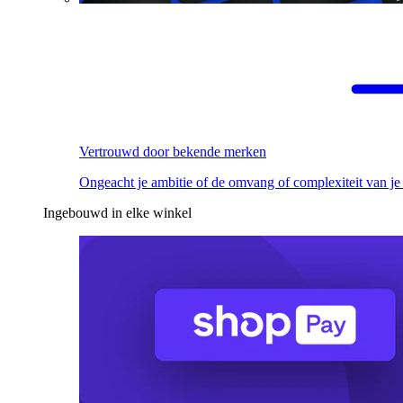
Vertrouwd door bekende merken
Ongeacht je ambitie of de omvang of complexiteit van je
Ingebouwd in elke winkel