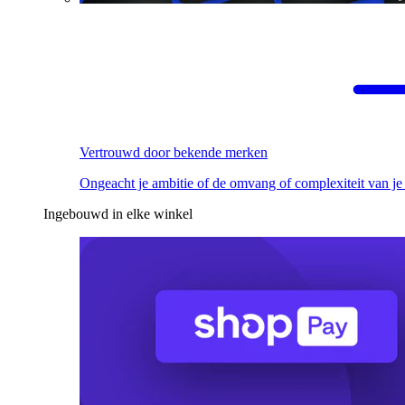
Vertrouwd door bekende merken
Ongeacht je ambitie of de omvang of complexiteit van je
Ingebouwd in elke winkel