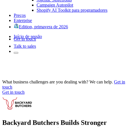
Campaign Autopilot
Shopify AI Toolkit para programadores
Preços
Enterprise
Edition, primavera de 2026
Início de sessão
Get in touch
Talk to sales
What business challenges are you dealing with? We can help.
Get in
touch
Get in touch
Backyard Butchers Builds Stronger