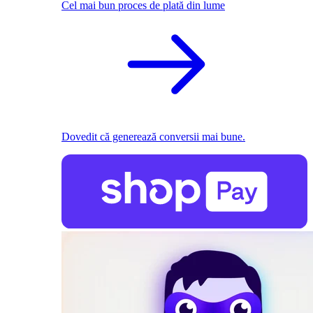
Cel mai bun proces de plată din lume
Dovedit că generează conversii mai bune.