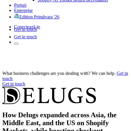
Prețuri
Enterprise
Edition Primăvara '26
Conectează-te
Get in touch
Get in touch
What business challenges are you dealing with? We can help.
Get in
touch
Get in touch
How Delugs expanded across Asia, the
Middle East, and the US on Shopify
Markets, while boosting checkout