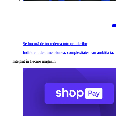
Se bucură de încrederea întreprinderilor
Indiferent de dimensiunea, complexitatea sau ambiția ta.
Integrat în fiecare magazin