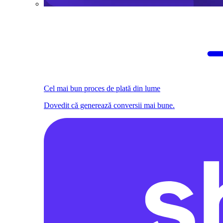
Cel mai bun proces de plată din lume
Dovedit că generează conversii mai bune.