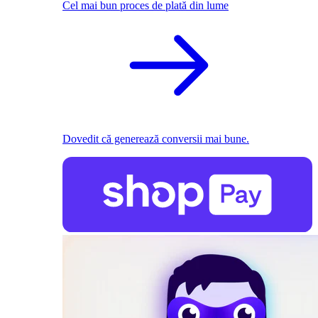
Cel mai bun proces de plată din lume
Dovedit că generează conversii mai bune.