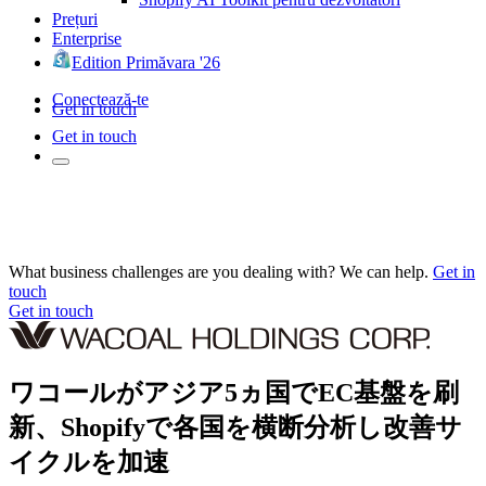
Prețuri
Enterprise
Edition Primăvara '26
Conectează-te
Get in touch
Get in touch
What business challenges are you dealing with? We can help.
Get in
touch
Get in touch
ワコールがアジア5ヵ国でEC基盤を刷
新、Shopifyで各国を横断分析し改善サ
イクルを加速