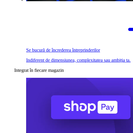
Se bucură de încrederea întreprinderilor
Indiferent de dimensiunea, complexitatea sau ambiția ta.
Integrat în fiecare magazin