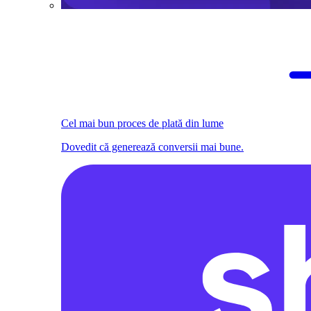
Cel mai bun proces de plată din lume
Dovedit că generează conversii mai bune.