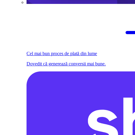
Cel mai bun proces de plată din lume
Dovedit că generează conversii mai bune.