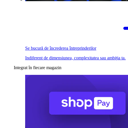
Se bucură de încrederea întreprinderilor
Indiferent de dimensiunea, complexitatea sau ambiția ta.
Integrat în fiecare magazin