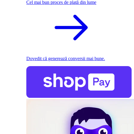
Cel mai bun proces de plată din lume
Dovedit că generează conversii mai bune.