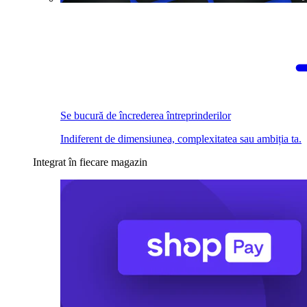
Se bucură de încrederea întreprinderilor
Indiferent de dimensiunea, complexitatea sau ambiția ta.
Integrat în fiecare magazin