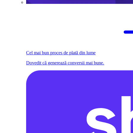
Cel mai bun proces de plată din lume
Dovedit că generează conversii mai bune.