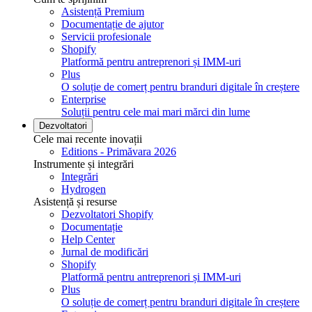
Asistență Premium
Documentație de ajutor
Servicii profesionale
Shopify
Platformă pentru antreprenori și IMM-uri
Plus
O soluție de comerț pentru branduri digitale în creștere
Enterprise
Soluții pentru cele mai mari mărci din lume
Dezvoltatori
Cele mai recente inovații
Editions - Primăvara 2026
Instrumente și integrări
Integrări
Hydrogen
Asistență și resurse
Dezvoltatori Shopify
Documentație
Help Center
Jurnal de modificări
Shopify
Platformă pentru antreprenori și IMM-uri
Plus
O soluție de comerț pentru branduri digitale în creștere