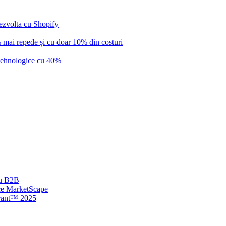
dezvolta cu Shopify
 mai repede și cu doar 10% din costuri
e tehnologice cu 40%
ru B2B
ce MarketScape
drant™ 2025