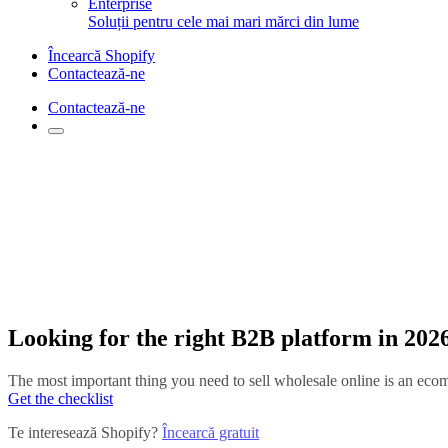
Enterprise
Soluții pentru cele mai mari mărci din lume
Încearcă Shopify
Contactează-ne
Contactează-ne
Looking for the right B2B platform in 202
The most important thing you need to sell wholesale online is an ecomm
Get the checklist
Te interesează Shopify?
Încearcă gratuit