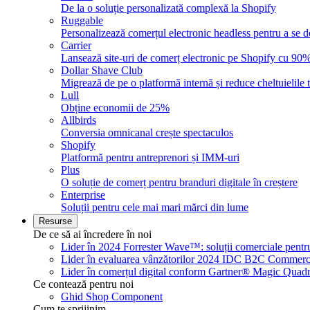
De la o soluție personalizată complexă la Shopify
Ruggable
Personalizează comerțul electronic headless pentru a se 
Carrier
Lansează site-uri de comerț electronic pe Shopify cu 90%
Dollar Shave Club
Migrează de pe o platformă internă și reduce cheltuielil
Lull
Obține economii de 25%
Allbirds
Conversia omnicanal crește spectaculos
Shopify
Platformă pentru antreprenori și IMM-uri
Plus
O soluție de comerț pentru branduri digitale în creștere
Enterprise
Soluții pentru cele mai mari mărci din lume
Resurse
De ce să ai încredere în noi
Lider în 2024 Forrester Wave™: soluții comerciale pent
Lider în evaluarea vânzătorilor 2024 IDC B2C Commer
Lider în comerțul digital conform Gartner® Magic Qua
Ce contează pentru noi
Ghid Shop Component
Cum te sprijinim