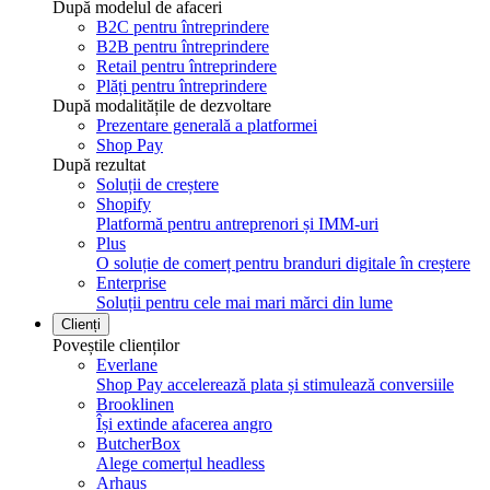
După modelul de afaceri
B2C pentru întreprindere
B2B pentru întreprindere
Retail pentru întreprindere
Plăți pentru întreprindere
După modalitățile de dezvoltare
Prezentare generală a platformei
Shop Pay
După rezultat
Soluții de creștere
Shopify
Platformă pentru antreprenori și IMM-uri
Plus
O soluție de comerț pentru branduri digitale în creștere
Enterprise
Soluții pentru cele mai mari mărci din lume
Clienți
Poveștile clienților
Everlane
Shop Pay accelerează plata și stimulează conversiile
Brooklinen
Își extinde afacerea angro
ButcherBox
Alege comerțul headless
Arhaus