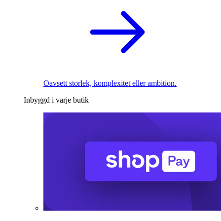
Oavsett storlek, komplexitet eller ambition.
Inbyggd i varje butik