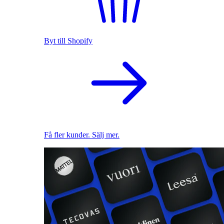
Byt till Shopify
Få fler kunder. Sälj mer.