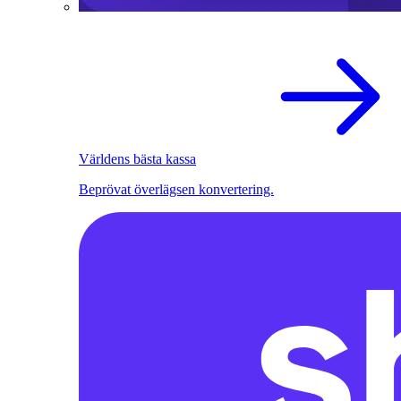
Världens bästa kassa
Beprövat överlägsen konvertering.