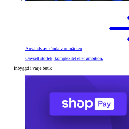
Används av kända varumärken
Oavsett storlek, komplexitet eller ambition.
Inbyggd i varje butik