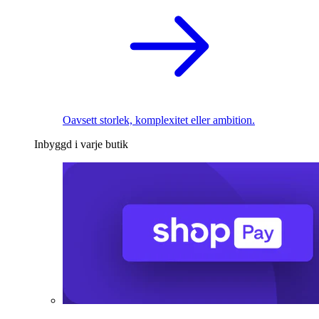
Oavsett storlek, komplexitet eller ambition.
Inbyggd i varje butik