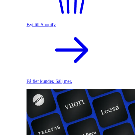
Byt till Shopify
Få fler kunder. Sälj mer.