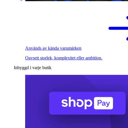
Används av kända varumärken
Oavsett storlek, komplexitet eller ambition.
Inbyggd i varje butik