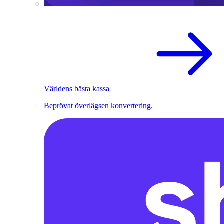
Världens bästa kassa
Beprövat överlägsen konvertering.