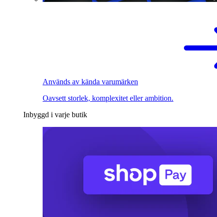
Används av kända varumärken
Oavsett storlek, komplexitet eller ambition.
Inbyggd i varje butik