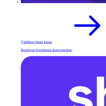
Världens bästa kassa
Beprövat överlägsen konvertering.