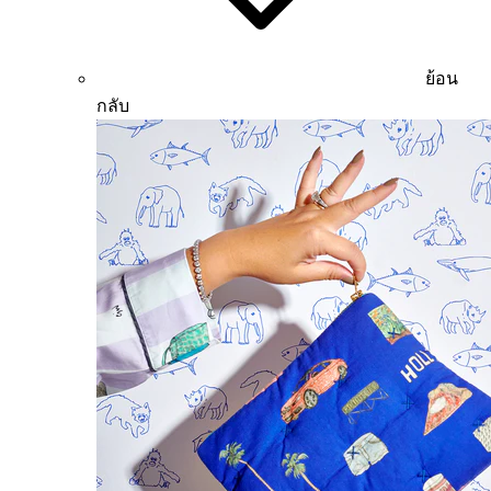
ย้อน
กลับ