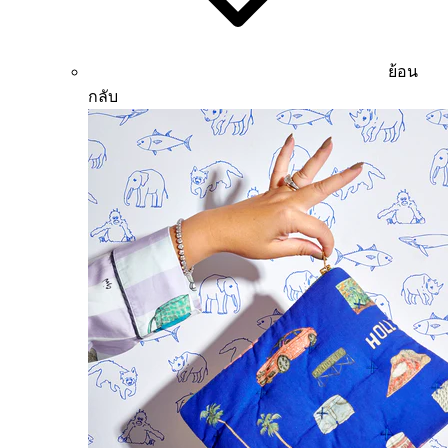
ย้อน
กลับ