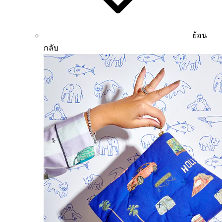
ย้อน
กลับ