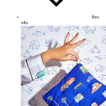
ย้อน
กลับ