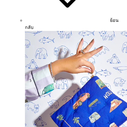
ย้อน
กลับ