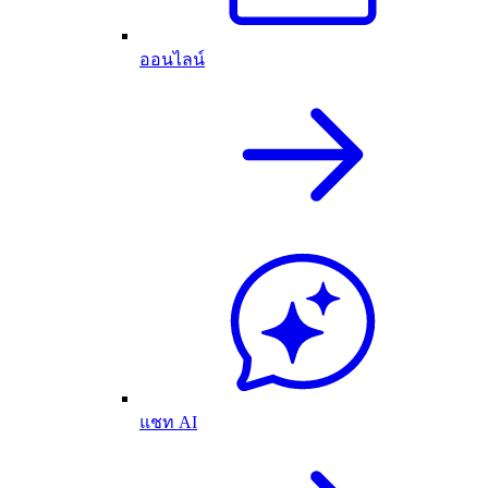
ออนไลน์
แชท AI