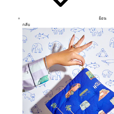
ย้อน
กลับ