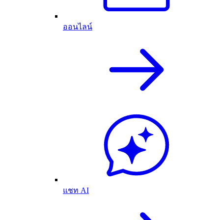
ออนไลน์
แชท AI