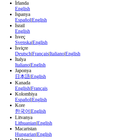
İrlanda
English
İspanya
Español
|
English
İsrail
English
İsveç
Svenska
|
English
İsviçre
Deutsch
|
Français
|
Italiano
|
English
İtalya
Italiano
|
English
Japonya
日本語
|
English
Kanada
English
|
Français
Kolombiya
Español
|
English
Kore
한국어
|
English
Litvanya
Lithuanian
|
English
Macaristan
Hungarian
|
English
Malezya