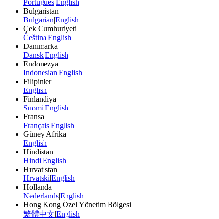
Português
|
English
Bulgaristan
Bulgarian
|
English
Çek Cumhuriyeti
Čeština
|
English
Danimarka
Dansk
|
English
Endonezya
Indonesian
|
English
Filipinler
English
Finlandiya
Suomi
|
English
Fransa
Français
|
English
Güney Afrika
English
Hindistan
Hindi
|
English
Hırvatistan
Hrvatski
|
English
Hollanda
Nederlands
|
English
Hong Kong Özel Yönetim Bölgesi
繁體中文
|
English