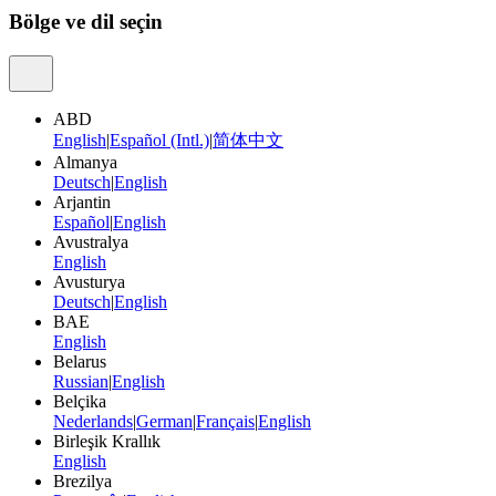
Bölge ve dil seçin
ABD
English
|
Español (Intl.)
|
简体中文
Almanya
Deutsch
|
English
Arjantin
Español
|
English
Avustralya
English
Avusturya
Deutsch
|
English
BAE
English
Belarus
Russian
|
English
Belçika
Nederlands
|
German
|
Français
|
English
Birleşik Krallık
English
Brezilya