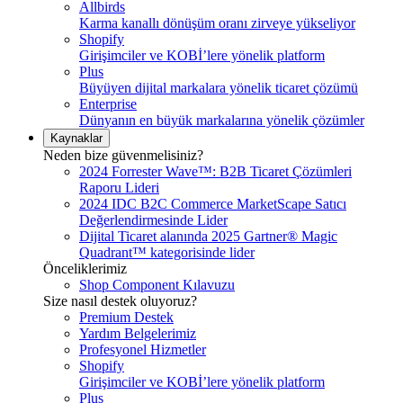
Allbirds
Karma kanallı dönüşüm oranı zirveye yükseliyor
Shopify
Girişimciler ve KOBİ’lere yönelik platform
Plus
Büyüyen dijital markalara yönelik ticaret çözümü
Enterprise
Dünyanın en büyük markalarına yönelik çözümler
Kaynaklar
Neden bize güvenmelisiniz?
2024 Forrester Wave™: B2B Ticaret Çözümleri
Raporu Lideri
2024 IDC B2C Commerce MarketScape Satıcı
Değerlendirmesinde Lider
Dijital Ticaret alanında 2025 Gartner® Magic
Quadrant™ kategorisinde lider
Önceliklerimiz
Shop Component Kılavuzu
Size nasıl destek oluyoruz?
Premium Destek
Yardım Belgelerimiz
Profesyonel Hizmetler
Shopify
Girişimciler ve KOBİ’lere yönelik platform
Plus