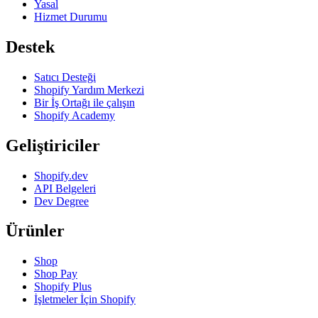
Yasal
Hizmet Durumu
Destek
Satıcı Desteği
Shopify Yardım Merkezi
Bir İş Ortağı ile çalışın
Shopify Academy
Geliştiriciler
Shopify.dev
API Belgeleri
Dev Degree
Ürünler
Shop
Shop Pay
Shopify Plus
İşletmeler İçin Shopify