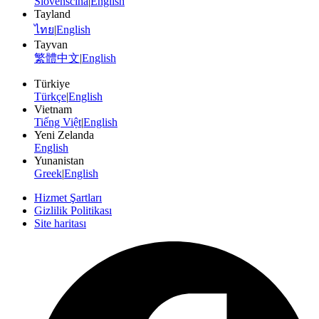
Slovenščina
|
English
Tayland
ไทย
|
English
Tayvan
繁體中文
|
English
Türkiye
Türkçe
|
English
Vietnam
Tiếng Việt
|
English
Yeni Zelanda
English
Yunanistan
Greek
|
English
Hizmet Şartları
Gizlilik Politikası
Site haritası