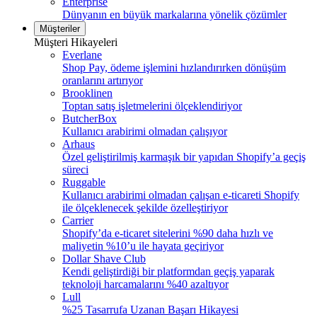
Enterprise
Dünyanın en büyük markalarına yönelik çözümler
Müşteriler
Müşteri Hikayeleri
Everlane
Shop Pay, ödeme işlemini hızlandırırken dönüşüm
oranlarını artırıyor
Brooklinen
Toptan satış işletmelerini ölçeklendiriyor
ButcherBox
Kullanıcı arabirimi olmadan çalışıyor
Arhaus
Özel geliştirilmiş karmaşık bir yapıdan Shopify’a geçiş
süreci
Ruggable
Kullanıcı arabirimi olmadan çalışan e-ticareti Shopify
ile ölçeklenecek şekilde özelleştiriyor
Carrier
Shopify’da e-ticaret sitelerini %90 daha hızlı ve
maliyetin %10’u ile hayata geçiriyor
Dollar Shave Club
Kendi geliştirdiği bir platformdan geçiş yaparak
teknoloji harcamalarını %40 azaltıyor
Lull
%25 Tasarrufa Uzanan Başarı Hikayesi