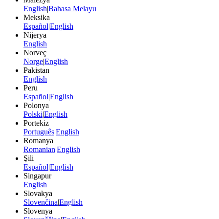
English
|
Bahasa Melayu
Meksika
Español
|
English
Nijerya
English
Norveç
Norge
|
English
Pakistan
English
Peru
Español
|
English
Polonya
Polski
|
English
Portekiz
Português
|
English
Romanya
Romanian
|
English
Şili
Español
|
English
Singapur
English
Slovakya
Slovenčina
|
English
Slovenya