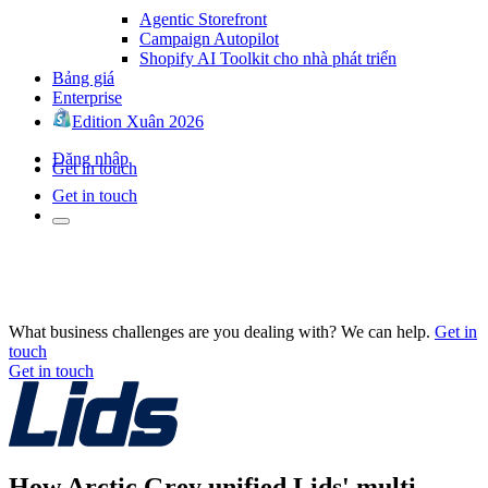
Agentic Storefront
Campaign Autopilot
Shopify AI Toolkit cho nhà phát triển
Bảng giá
Enterprise
Edition Xuân 2026
Đăng nhập
Get in touch
Get in touch
What business challenges are you dealing with? We can help.
Get in
touch
Get in touch
How Arctic Grey unified Lids' multi-