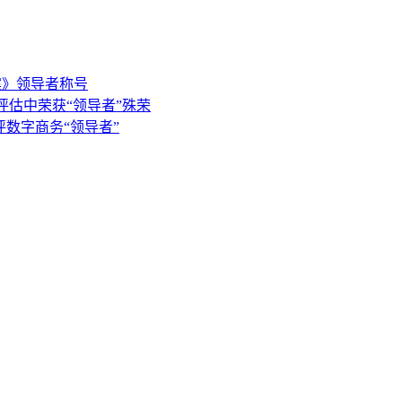
决方案》领导者称号
e》供应商评估中荣获“领导者”殊荣
告中获评数字商务“领导者”