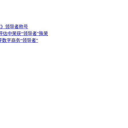
决方案》领导者称号
e》供应商评估中荣获“领导者”殊荣
告中获评数字商务“领导者”