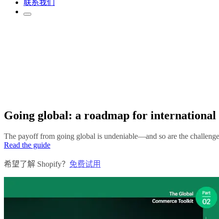
联系我们
Going global: a roadmap for international
The payoff from going global is undeniable—and so are the challenges. 
Read the guide
希望了解 Shopify？
免费试用