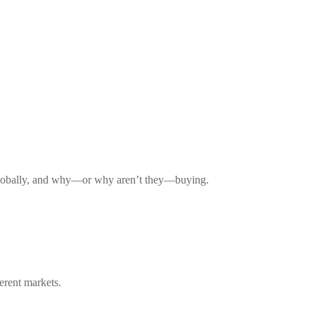
d globally, and why—or why aren’t they—buying.
erent markets.