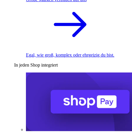
Egal, wie groß, komplex oder ehrgeizig du bist.
In jeden Shop integriert