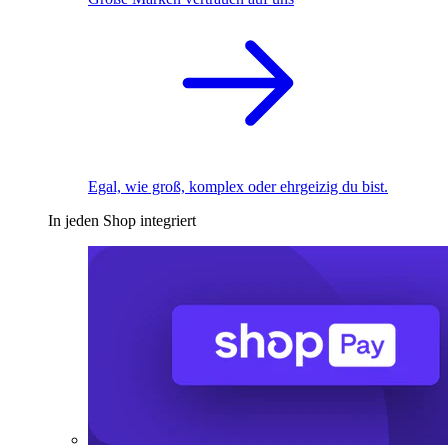
Egal, wie groß, komplex oder ehrgeizig du bist.
In jeden Shop integriert