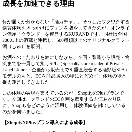
成長を加速できる理由
何が届くか分からない「酒ガチャ」。そうしたワクワクする
購買体験をきっかけにファンを増やしてきたのが、オンライ
ン酒屋「クランド」を運営するKURANDです。同社は全国
200以上の酒蔵と連携し、500種類以上のオリジナルクラフト
酒（しゅ）を展開。
お酒へのこだわりを軸にしながら、企画・製造から販売・物
流までを一貫して担うSPL（Specialty store retailer of Private
Label Liquor：企画から販売までを垂直統合する酒類版SPA）
モデルのもと、ECを商品購入の場にとどめず、体験の場と
捉え運営してきました。
この体験の実現を支えているのが、ShopifyのPlusプランで
す。今回は、クランドのEC企画を牽引する吉江あかり氏
に、Shopifyをどのように活用し、体験価値を創出している
のかを伺いました。
【ShopifyのPlusプラン導入による成果】