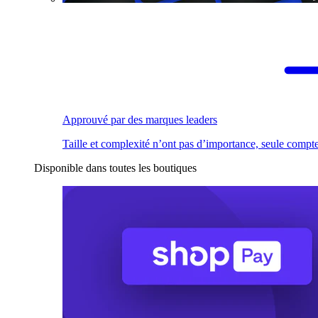
Approuvé par des marques leaders
Taille et complexité n’ont pas d’importance, seule compte
Disponible dans toutes les boutiques