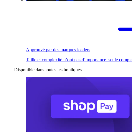
Approuvé par des marques leaders
Taille et complexité n’ont pas d’importance, seule compte
Disponible dans toutes les boutiques