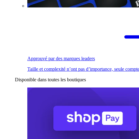
Approuvé par des marques leaders
Taille et complexité n’ont pas d’importance, seule compte
Disponible dans toutes les boutiques