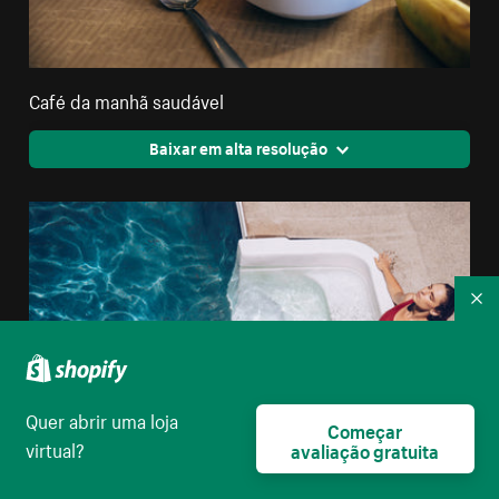
Café da manhã saudável
Baixar em alta resolução
Re
Quer abrir uma loja
Começar
virtual?
avaliação gratuita