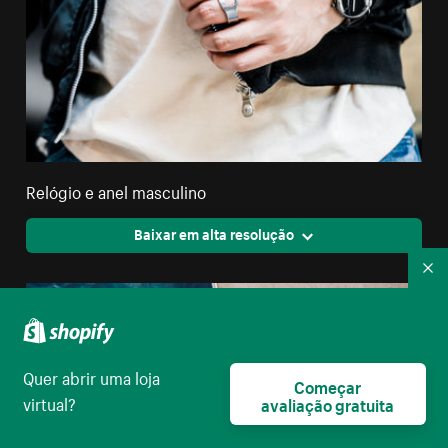
Relógio e anel masculino
Baixar em alta resolução
Re
Quer abrir uma loja
Começar
virtual?
avaliação gratuita