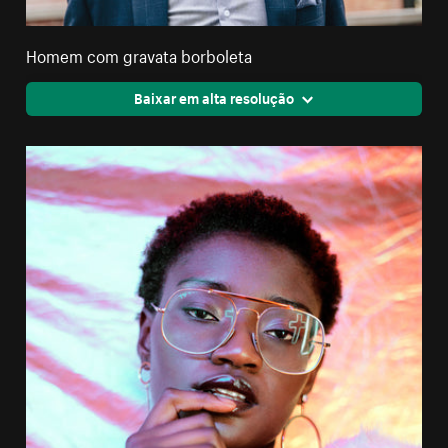
Homem com gravata borboleta
Baixar em alta resolução