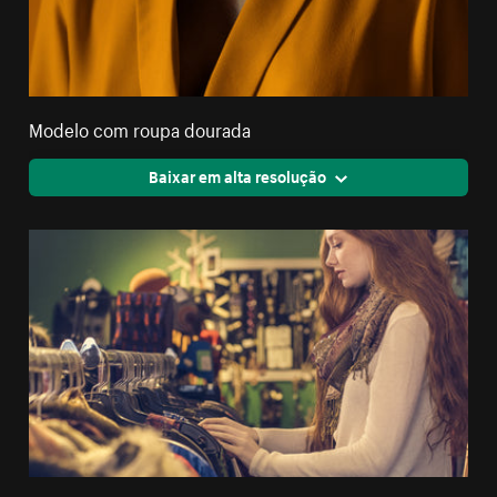
Modelo com roupa dourada
Baixar em alta resolução