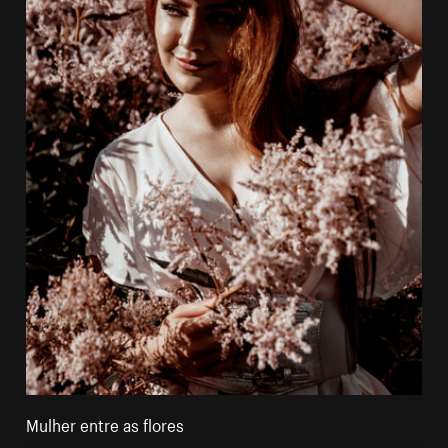
Mulher entre as flores