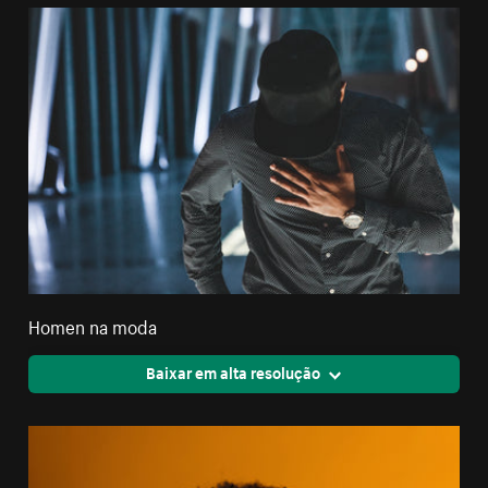
Homen na moda
Baixar em alta resolução