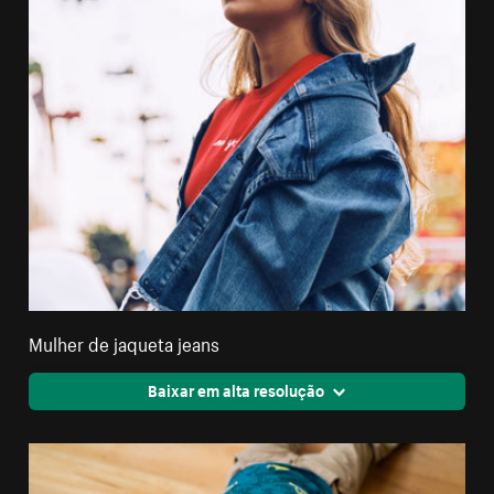
Mulher de jaqueta jeans
Baixar em alta resolução