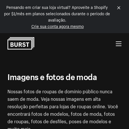
Pensando em criar sua loja virtual? Aproveite a Shopify
por $1/mês em planos selecionados durante o período de
avaliação.
Crie sua conta agora mesmo
Pular para o conteúdo
Imagens e fotos de moda
Nossas fotos de roupas de domínio público nunca
saem de moda. Veja nossas imagens em alta
resolução perfeitas para lojas de roupas online. Você
encontrará fotos de modelos, fotos de moda, fotos
de roupas, fotos de desfiles, poses de modelos e
muito mais.