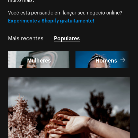
Você está pensando em lançar seu negócio online?
Experimente a Shopify gratuitamente!
Mais recentes
Populares
Mulheres
Homens