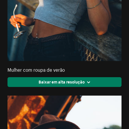
Mulher com roupa de verão
Baixar em alta resolução