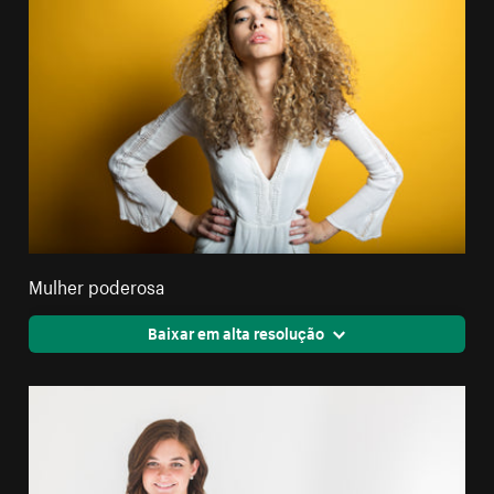
Mulher poderosa
Baixar em alta resolução