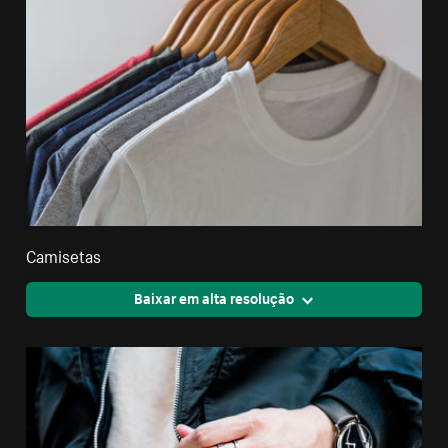
Camisetas
Baixar em alta resolução