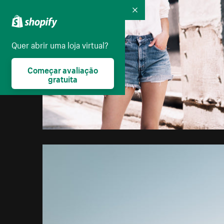
Recolher
Quer abrir uma loja virtual?
Começar avaliação
gratuita