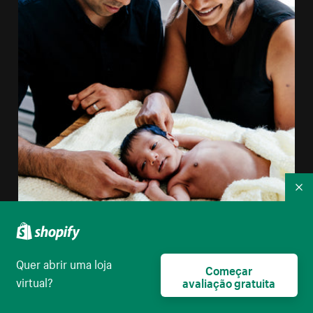
Re
Quer abrir uma loja
Começar
virtual?
avaliação gratuita
Papais de primeira viagem e bebê