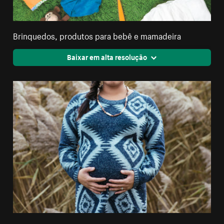
Brinquedos, produtos para bebê e mamadeira
Baixar em alta resolução