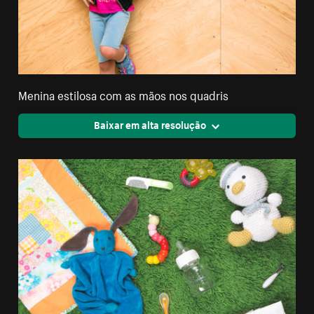
Menina estilosa com as mãos nos quadris
Baixar em alta resolução