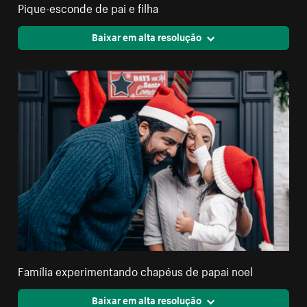
Pique-esconde de pai e filha
Baixar em alta resolução
Família experimentando chapéus de papai noel
Baixar em alta resolução