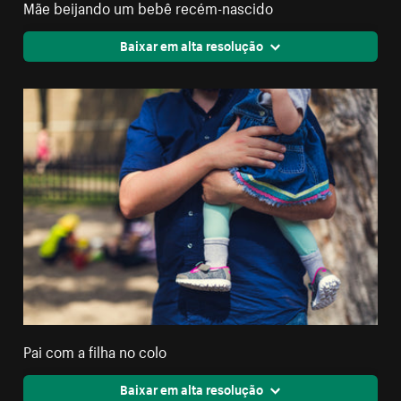
Mãe beijando um bebê recém-nascido
Baixar em alta resolução
Pai com a filha no colo
Baixar em alta resolução