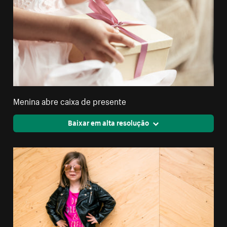
Menina abre caixa de presente
Baixar em alta resolução