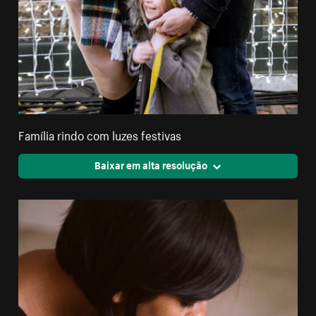
Família rindo com luzes festivas
Baixar em alta resolução