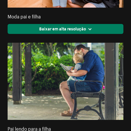
Moda pai e filha
Baixar em alta resolução
Pai lendo para a filha