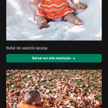
Bebê de vestido laranja
Baixar em alta resolução