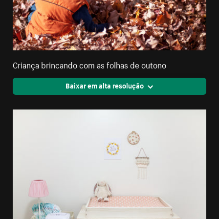
Criança brincando com as folhas de outono
Baixar em alta resolução