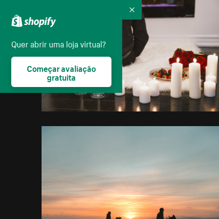
Recolher
Quer abrir uma loja virtual?
Começar avaliação
gratuita